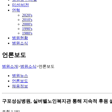
미션/비전
연혁
2020's
2010's
2000's
1990's
1980's
병원현황
병원소식
언론보도
병원소개
>
병원소식
>
언론보도
병원뉴스
언론보도
채용정보
구포성심병원, 실버벨노인복지관 통해 지속적 후원 
조회
1,181