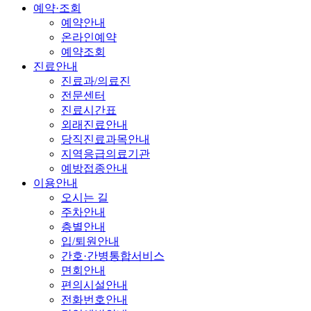
예약·조회
예약안내
온라인예약
예약조회
진료안내
진료과/의료진
전문센터
진료시간표
외래진료안내
당직진료과목안내
지역응급의료기관
예방접종안내
이용안내
오시는 길
주차안내
층별안내
입/퇴원안내
간호·간병통합서비스
면회안내
편의시설안내
전화번호안내