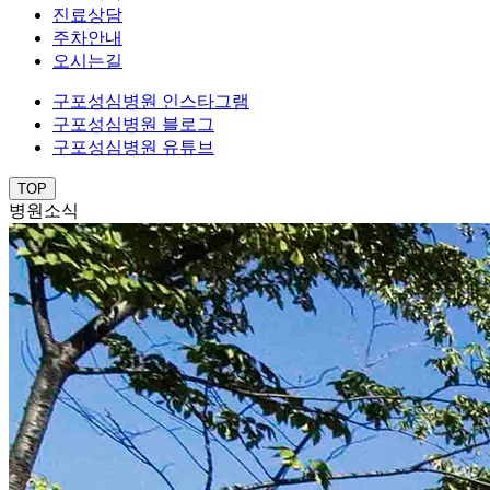
진료상담
주차안내
오시는길
구포성심병원 인스타그램
구포성심병원 블로그
구포성심병원 유튜브
TOP
병원소식