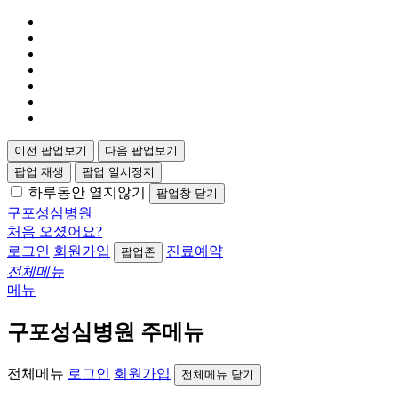
이전 팝업보기
다음 팝업보기
팝업 재생
팝업 일시정지
하루동안 열지않기
팝업창 닫기
구포성심병원
처음 오셨어요?
로그인
회원가입
진료예약
팝업존
전체메뉴
메뉴
구포성심병원 주메뉴
전체메뉴
로그인
회원가입
전체메뉴 닫기