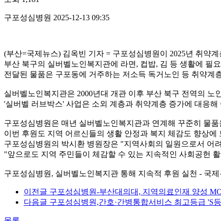
구포성심병원
2025-12-13 09:35
(부산=국제뉴스) 김옥빈 기자 = 구포성심병원이 2025년 취약
부산 북구의 실버벨노인복지관에 라면, 컵밥, 김 등 생활에 필
전달된 물품은 구포동에 거주하는 저소득 독거노인 등 취약계층
실버벨노인복지관은 2000년대 개관 이후 부산 북구 전역의 노
'실버벨 러브박스' 사업은 소외 계층과 취약계층 증가에 대응해
구포성심병원은 매년 실버벨노인복지관과 연계해 꾸준히 물품
이번 후원도 지역 어르신들의 생활 안정과 복지 체감도 향상에
구포성심병원의 박시환 병원장은 "지역사회의 일원으로서 어려
"앞으로도 지역 주민들이 체감할 수 있는 지속적인 사회공헌 활
구포성심병원, 실버벨노인복지관 통해 지속적 후원 실천 - 국제뉴스 (https://w
이전글
구포성심병원-부산대의대, 지역의료인재 양성 M
다음글
구포성심병원,간호·간병통합서비스 최고등급 'S등
목록