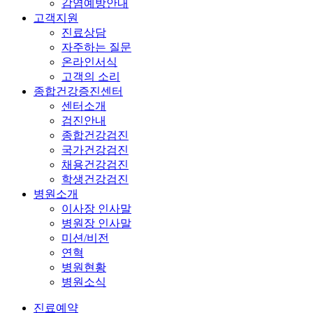
감염예방안내
고객지원
진료상담
자주하는 질문
온라인서식
고객의 소리
종합건강증진센터
센터소개
검진안내
종합건강검진
국가건강검진
채용건강검진
학생건강검진
병원소개
이사장 인사말
병원장 인사말
미션/비전
연혁
병원현황
병원소식
진료예약