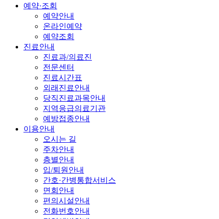
예약·조회
예약안내
온라인예약
예약조회
진료안내
진료과/의료진
전문센터
진료시간표
외래진료안내
당직진료과목안내
지역응급의료기관
예방접종안내
이용안내
오시는 길
주차안내
층별안내
입/퇴원안내
간호·간병통합서비스
면회안내
편의시설안내
전화번호안내