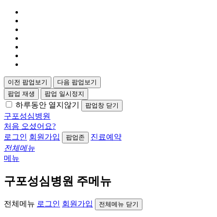
이전 팝업보기
다음 팝업보기
팝업 재생
팝업 일시정지
하루동안 열지않기
팝업창 닫기
구포성심병원
처음 오셨어요?
로그인
회원가입
진료예약
팝업존
전체메뉴
메뉴
구포성심병원 주메뉴
전체메뉴
로그인
회원가입
전체메뉴 닫기