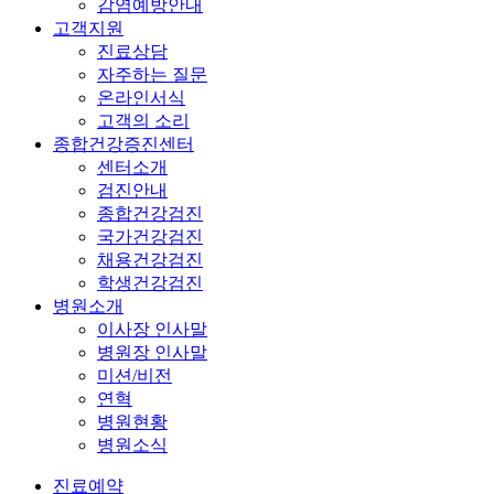
감염예방안내
고객지원
진료상담
자주하는 질문
온라인서식
고객의 소리
종합건강증진센터
센터소개
검진안내
종합건강검진
국가건강검진
채용건강검진
학생건강검진
병원소개
이사장 인사말
병원장 인사말
미션/비전
연혁
병원현황
병원소식
진료예약