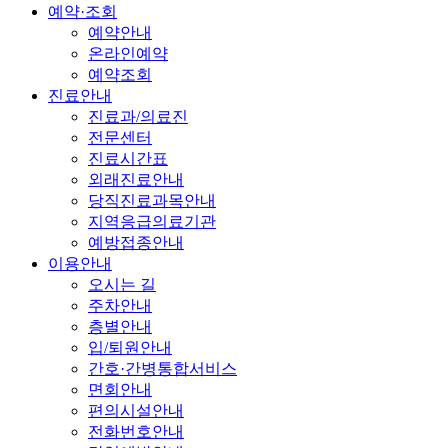
예약·조회
예약안내
온라인예약
예약조회
진료안내
진료과/의료진
전문센터
진료시간표
외래진료안내
당직진료과목안내
지역응급의료기관
예방접종안내
이용안내
오시는 길
주차안내
층별안내
입/퇴원안내
간호·간병통합서비스
면회안내
편의시설안내
전화번호안내