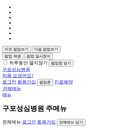
이전 팝업보기
다음 팝업보기
팝업 재생
팝업 일시정지
하루동안 열지않기
팝업창 닫기
구포성심병원
처음 오셨어요?
로그인
회원가입
진료예약
팝업존
전체메뉴
메뉴
구포성심병원 주메뉴
전체메뉴
로그인
회원가입
전체메뉴 닫기