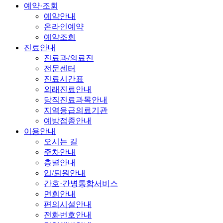
예약·조회
예약안내
온라인예약
예약조회
진료안내
진료과/의료진
전문센터
진료시간표
외래진료안내
당직진료과목안내
지역응급의료기관
예방접종안내
이용안내
오시는 길
주차안내
층별안내
입/퇴원안내
간호·간병통합서비스
면회안내
편의시설안내
전화번호안내