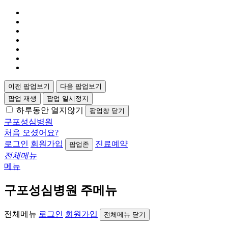
이전 팝업보기
다음 팝업보기
팝업 재생
팝업 일시정지
하루동안 열지않기
팝업창 닫기
구포성심병원
처음 오셨어요?
로그인
회원가입
진료예약
팝업존
전체메뉴
메뉴
구포성심병원 주메뉴
전체메뉴
로그인
회원가입
전체메뉴 닫기