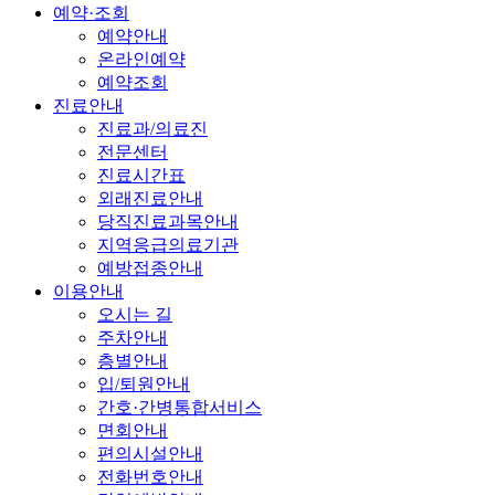
예약·조회
예약안내
온라인예약
예약조회
진료안내
진료과/의료진
전문센터
진료시간표
외래진료안내
당직진료과목안내
지역응급의료기관
예방접종안내
이용안내
오시는 길
주차안내
층별안내
입/퇴원안내
간호·간병통합서비스
면회안내
편의시설안내
전화번호안내