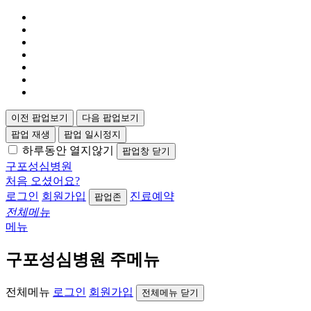
이전 팝업보기
다음 팝업보기
팝업 재생
팝업 일시정지
하루동안 열지않기
팝업창 닫기
구포성심병원
처음 오셨어요?
로그인
회원가입
진료예약
팝업존
전체메뉴
메뉴
구포성심병원 주메뉴
전체메뉴
로그인
회원가입
전체메뉴 닫기