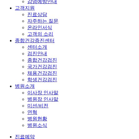
감염예방안내
고객지원
진료상담
자주하는 질문
온라인서식
고객의 소리
종합건강증진센터
센터소개
검진안내
종합건강검진
국가건강검진
채용건강검진
학생건강검진
병원소개
이사장 인사말
병원장 인사말
미션/비전
연혁
병원현황
병원소식
진료예약