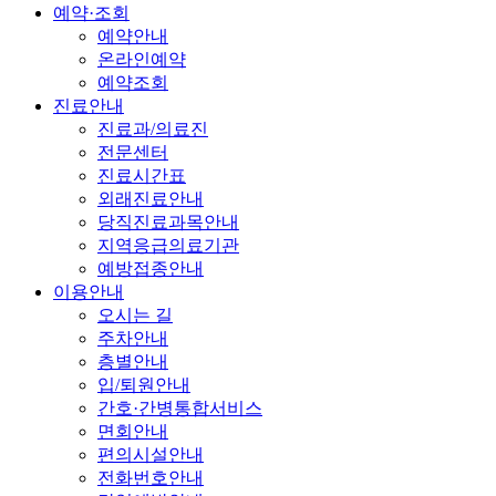
예약·조회
예약안내
온라인예약
예약조회
진료안내
진료과/의료진
전문센터
진료시간표
외래진료안내
당직진료과목안내
지역응급의료기관
예방접종안내
이용안내
오시는 길
주차안내
층별안내
입/퇴원안내
간호·간병통합서비스
면회안내
편의시설안내
전화번호안내