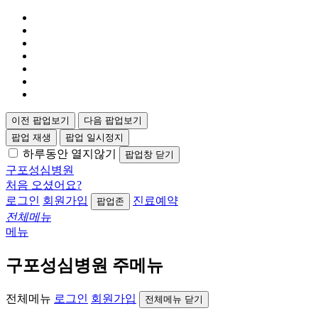
이전 팝업보기
다음 팝업보기
팝업 재생
팝업 일시정지
하루동안 열지않기
팝업창 닫기
구포성심병원
처음 오셨어요?
로그인
회원가입
진료예약
팝업존
전체메뉴
메뉴
구포성심병원 주메뉴
전체메뉴
로그인
회원가입
전체메뉴 닫기