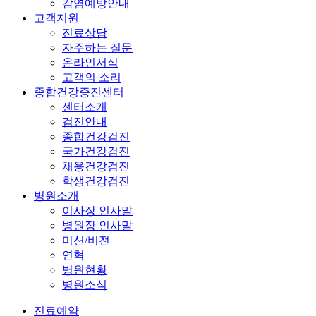
감염예방안내
고객지원
진료상담
자주하는 질문
온라인서식
고객의 소리
종합건강증진센터
센터소개
검진안내
종합건강검진
국가건강검진
채용건강검진
학생건강검진
병원소개
이사장 인사말
병원장 인사말
미션/비전
연혁
병원현황
병원소식
진료예약