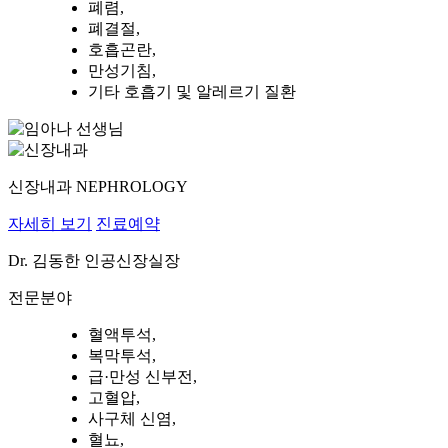
폐렴,
폐결절,
호흡곤란,
만성기침,
기타 호흡기 및 알레르기 질환
신장내과
NEPHROLOGY
자세히 보기
진료예약
Dr.
김동한
인공신장실장
전문분야
혈액투석,
복막투석,
급·만성 신부전,
고혈압,
사구체 신염,
혈뇨,