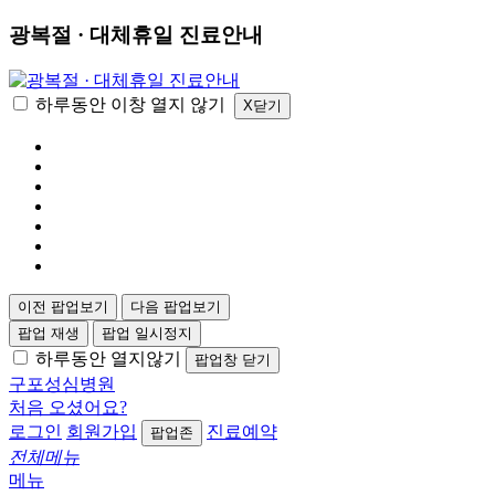
광복절 · 대체휴일 진료안내
하루동안 이창 열지 않기
X닫기
이전 팝업보기
다음 팝업보기
팝업 재생
팝업 일시정지
하루동안 열지않기
팝업창 닫기
구포성심병원
처음 오셨어요?
로그인
회원가입
진료예약
팝업존
전체메뉴
메뉴