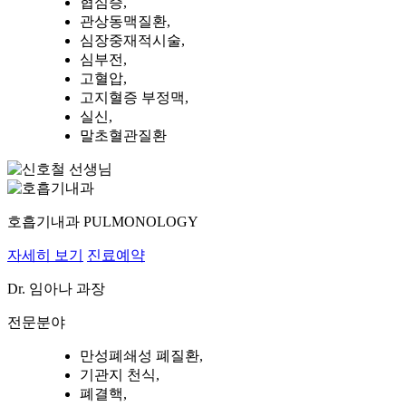
협심증,
관상동맥질환,
심장중재적시술,
심부전,
고혈압,
고지혈증 부정맥,
실신,
말초혈관질환
호흡기내과
PULMONOLOGY
자세히 보기
진료예약
Dr.
임아나
과장
전문분야
만성폐쇄성 폐질환,
기관지 천식,
폐결핵,