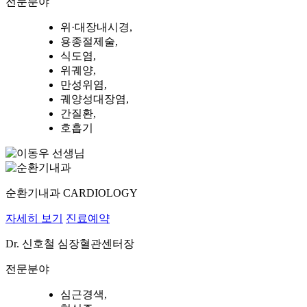
전문분야
위·대장내시경,
용종절제술,
식도염,
위궤양,
만성위염,
궤양성대장염,
간질환,
호흡기
순환기내과
CARDIOLOGY
자세히 보기
진료예약
Dr.
신호철
심장혈관센터장
전문분야
심근경색,