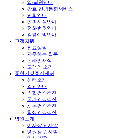
입/퇴원안내
간호·간병통합서비스
면회안내
편의시설안내
전화번호안내
감염예방안내
고객지원
진료상담
자주하는 질문
온라인서식
고객의 소리
종합건강증진센터
센터소개
검진안내
종합건강검진
국가건강검진
채용건강검진
학생건강검진
병원소개
이사장 인사말
병원장 인사말