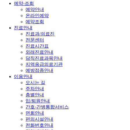
예약·조회
예약안내
온라인예약
예약조회
진료안내
진료과/의료진
전문센터
진료시간표
외래진료안내
당직진료과목안내
지역응급의료기관
예방접종안내
이용안내
오시는 길
주차안내
층별안내
입/퇴원안내
간호·간병통합서비스
면회안내
편의시설안내
전화번호안내