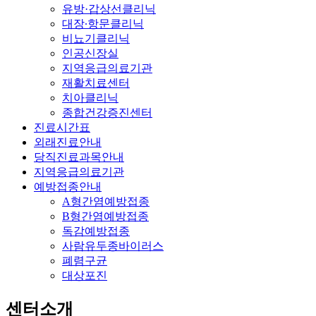
유방·갑상선클리닉
대장∙항문클리닉
비뇨기클리닉
인공신장실
지역응급의료기관
재활치료센터
치아클리닉
종합건강증진센터
진료시간표
외래진료안내
당직진료과목안내
지역응급의료기관
예방접종안내
A형간염예방접종
B형간염예방접종
독감예방접종
사람유두종바이러스
폐렴구균
대상포진
센터소개