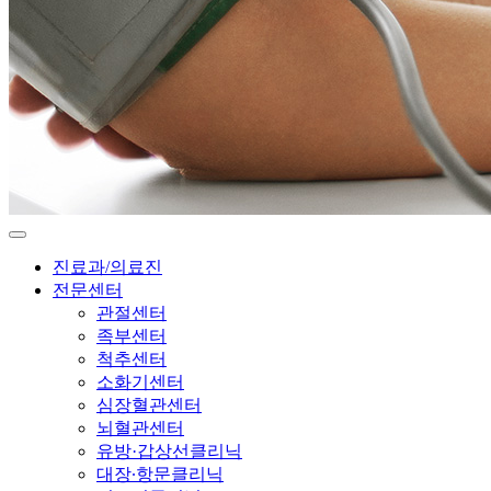
진료과/의료진
전문센터
관절센터
족부센터
척추센터
소화기센터
심장혈관센터
뇌혈관센터
유방·갑상선클리닉
대장∙항문클리닉