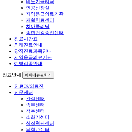
비뇨기클리닉
인공신장실
지역응급의료기관
재활치료센터
치아클리닉
종합건강증진센터
진료시간표
외래진료안내
당직진료과목안내
지역응급의료기관
예방접종안내
진료안내
하위메뉴펼치기
진료과/의료진
전문센터
관절센터
족부센터
척추센터
소화기센터
심장혈관센터
뇌혈관센터