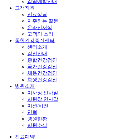
감염예방안내
고객지원
진료상담
자주하는 질문
온라인서식
고객의 소리
종합건강증진센터
센터소개
검진안내
종합건강검진
국가건강검진
채용건강검진
학생건강검진
병원소개
이사장 인사말
병원장 인사말
미션/비전
연혁
병원현황
병원소식
진료예약