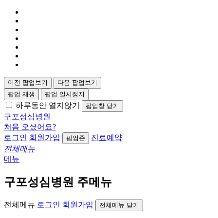
이전 팝업보기
다음 팝업보기
팝업 재생
팝업 일시정지
하루동안 열지않기
팝업창 닫기
구포성심병원
처음 오셨어요?
로그인
회원가입
진료예약
팝업존
전체메뉴
메뉴
구포성심병원 주메뉴
전체메뉴
로그인
회원가입
전체메뉴 닫기