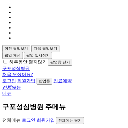
이전 팝업보기
다음 팝업보기
팝업 재생
팝업 일시정지
하루동안 열지않기
팝업창 닫기
구포성심병원
처음 오셨어요?
로그인
회원가입
진료예약
팝업존
전체메뉴
메뉴
구포성심병원 주메뉴
전체메뉴
로그인
회원가입
전체메뉴 닫기