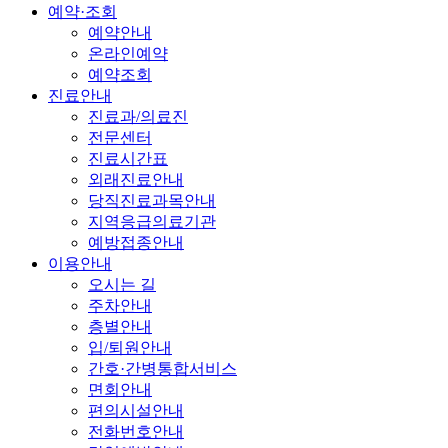
예약·조회
예약안내
온라인예약
예약조회
진료안내
진료과/의료진
전문센터
진료시간표
외래진료안내
당직진료과목안내
지역응급의료기관
예방접종안내
이용안내
오시는 길
주차안내
층별안내
입/퇴원안내
간호·간병통합서비스
면회안내
편의시설안내
전화번호안내