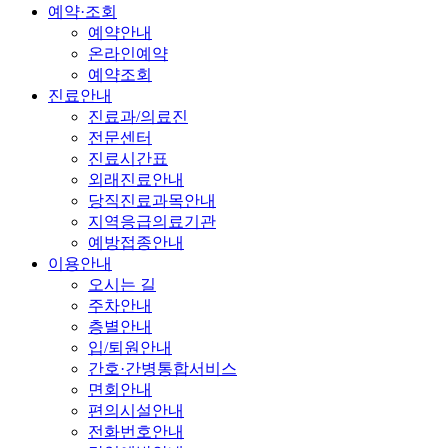
예약·조회
예약안내
온라인예약
예약조회
진료안내
진료과/의료진
전문센터
진료시간표
외래진료안내
당직진료과목안내
지역응급의료기관
예방접종안내
이용안내
오시는 길
주차안내
층별안내
입/퇴원안내
간호·간병통합서비스
면회안내
편의시설안내
전화번호안내