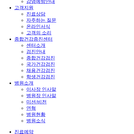
감염예방안내
고객지원
진료상담
자주하는 질문
온라인서식
고객의 소리
종합건강증진센터
센터소개
검진안내
종합건강검진
국가건강검진
채용건강검진
학생건강검진
병원소개
이사장 인사말
병원장 인사말
미션/비전
연혁
병원현황
병원소식
진료예약