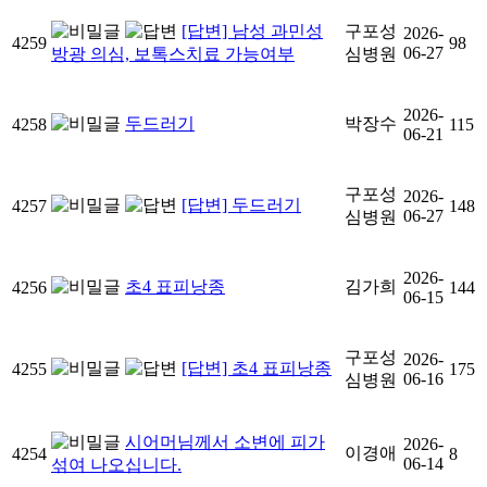
[답변] 남성 과민성
구포성
2026-
4259
98
06-27
방광 의심, 보톡스치료 가능여부
심병원
2026-
두드러기
박장수
4258
115
06-21
구포성
2026-
[답변] 두드러기
4257
148
06-27
심병원
2026-
초4 표피낭종
김가희
4256
144
06-15
구포성
2026-
[답변] 초4 표피낭종
4255
175
06-16
심병원
시어머님께서 소변에 피가
2026-
이경애
4254
8
06-14
섞여 나오십니다.