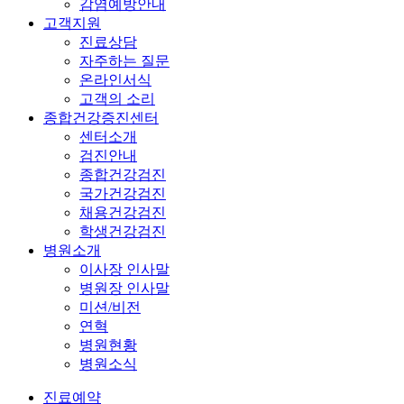
감염예방안내
고객지원
진료상담
자주하는 질문
온라인서식
고객의 소리
종합건강증진센터
센터소개
검진안내
종합건강검진
국가건강검진
채용건강검진
학생건강검진
병원소개
이사장 인사말
병원장 인사말
미션/비전
연혁
병원현황
병원소식
진료예약