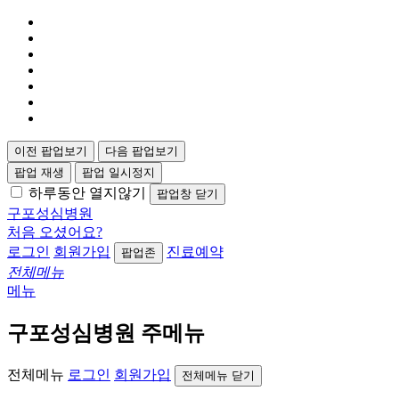
이전 팝업보기
다음 팝업보기
팝업 재생
팝업 일시정지
하루동안 열지않기
팝업창 닫기
구포성심병원
처음 오셨어요?
로그인
회원가입
진료예약
팝업존
전체메뉴
메뉴
구포성심병원 주메뉴
전체메뉴
로그인
회원가입
전체메뉴 닫기