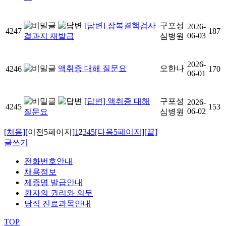
[답변] 잠복결핵검사
구포성
2026-
4247
187
06-03
결과지 재발급
심병원
2026-
액취증 대해 질문요
오한나
4246
170
06-01
[답변] 액취증 대해
구포성
2026-
4245
153
06-02
질문요
심병원
[처음]
[이전5페이지]
1
2
3
4
5
[다음5페이지]
[끝]
글쓰기
전화번호안내
채용정보
제증명 발급안내
환자의 권리와 의무
당직 진료과목안내
TOP