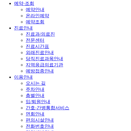
예약·조회
예약안내
온라인예약
예약조회
진료안내
진료과/의료진
전문센터
진료시간표
외래진료안내
당직진료과목안내
지역응급의료기관
예방접종안내
이용안내
오시는 길
주차안내
층별안내
입/퇴원안내
간호·간병통합서비스
면회안내
편의시설안내
전화번호안내