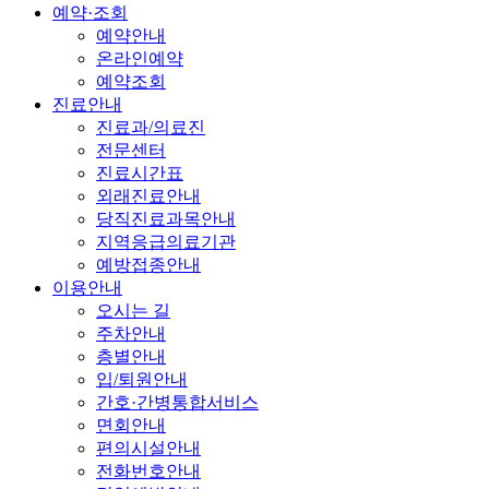
예약·조회
예약안내
온라인예약
예약조회
진료안내
진료과/의료진
전문센터
진료시간표
외래진료안내
당직진료과목안내
지역응급의료기관
예방접종안내
이용안내
오시는 길
주차안내
층별안내
입/퇴원안내
간호·간병통합서비스
면회안내
편의시설안내
전화번호안내