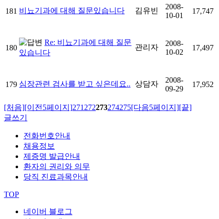
2008-
비뇨기과에 대해 질문있습니다
김유빈
181
17,747
10-01
Re: 비뇨기과에 대해 질문
2008-
관리자
180
17,497
10-02
있습니다
2008-
심장관련 검사를 받고 싶은데요..
상담자
179
17,952
09-29
[처음]
[이전5페이지]
271
272
273
274
275
[다음5페이지]
[끝]
글쓰기
전화번호안내
채용정보
제증명 발급안내
환자의 권리와 의무
당직 진료과목안내
TOP
네이버 블로그