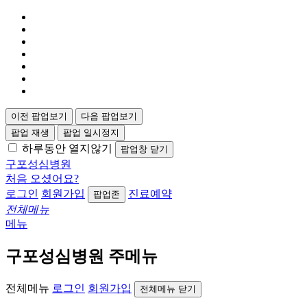
이전 팝업보기
다음 팝업보기
팝업 재생
팝업 일시정지
하루동안 열지않기
팝업창 닫기
구포성심병원
처음 오셨어요?
로그인
회원가입
진료예약
팝업존
전체메뉴
메뉴
구포성심병원 주메뉴
전체메뉴
로그인
회원가입
전체메뉴 닫기