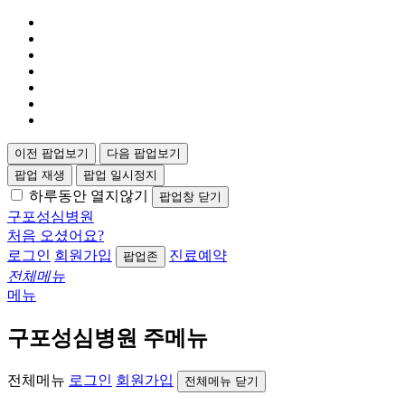
이전 팝업보기
다음 팝업보기
팝업 재생
팝업 일시정지
하루동안 열지않기
팝업창 닫기
구포성심병원
처음 오셨어요?
로그인
회원가입
진료예약
팝업존
전체메뉴
메뉴
구포성심병원 주메뉴
전체메뉴
로그인
회원가입
전체메뉴 닫기