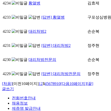
4234
황열병
김효제
4233
[답변] 황열병
구포성심병
4232
대리처방2
손순복
4231
[답변] 대리처방2
정주현
4230
대리처방전문의
손순복
4229
[답변] 대리처방전문의
정주현
[처음]
[이전10페이지]
1
2
3
4
5
6
7
8
9
10
[다음10페이지]
[끝]
글쓰기
전화번호안내
채용정보
제증명 발급안내