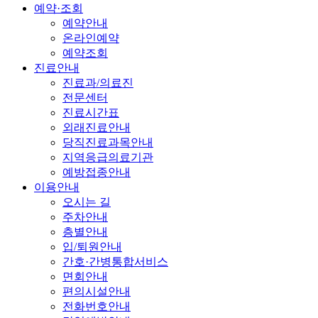
예약·조회
예약안내
온라인예약
예약조회
진료안내
진료과/의료진
전문센터
진료시간표
외래진료안내
당직진료과목안내
지역응급의료기관
예방접종안내
이용안내
오시는 길
주차안내
층별안내
입/퇴원안내
간호·간병통합서비스
면회안내
편의시설안내
전화번호안내