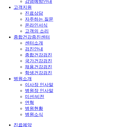
감염예방안내
고객지원
진료상담
자주하는 질문
온라인서식
고객의 소리
종합건강증진센터
센터소개
검진안내
종합건강검진
국가건강검진
채용건강검진
학생건강검진
병원소개
이사장 인사말
병원장 인사말
미션/비전
연혁
병원현황
병원소식
진료예약